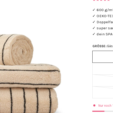
✓
600 g/m
✓
OEKO-TEX
✓ Doppelf
✓ super
sa
✓ dein SPA
GRÖSSE:
Gäs
Nur noch 