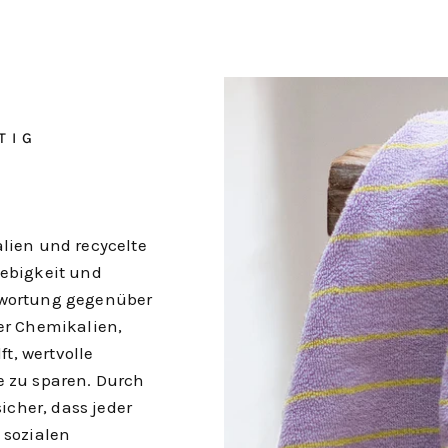
TIG
lien und recycelte
lebigkeit und
twortung gegenüber
er Chemikalien,
ft, wertvolle
e zu sparen. Durch
icher, dass jeder
 sozialen