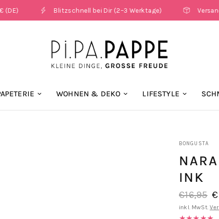
Blitzschnell bei Dir (2–3 Werktage)
Versandkostenfr
PAPETERIE
WOHNEN & DEKO
LIFESTYLE
SCH
BONGUSTA
NARA
INK
€16,95
€
inkl. MwSt.
Ve