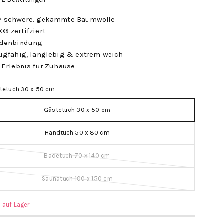
² schwere, gekämmte Baumwolle
® zertifziert
adenbindung
ugfähig, langlebig & extrem weich
-Erlebnis für Zuhause
tetuch 30 x 50 cm
Gästetuch 30 x 50 cm
Handtuch 50 x 80 cm
Badetuch 70 x 140 cm
Saunatuch 100 x 150 cm
1 auf Lager